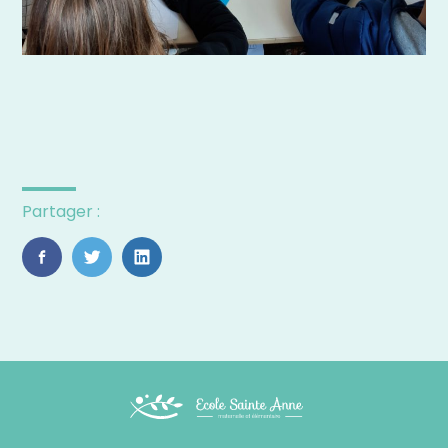
Partager :
FaceBook
Twitter
LinkedIn