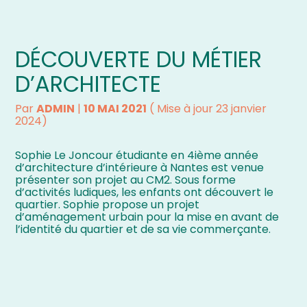
Le Mot du directeur
La vie de l’école
L’OGEC
Les horaires
DÉCOUVERTE DU MÉTIER
D’ARCHITECTE
L’Histoire de l’école
Les actualités par classe
L’APEL
Les menus de la cantine
Par
ADMIN
|
10 MAI 2021
( Mise à jour 23 janvier
Le projet éducatif
La gazette
Le règlement intérieur
2024)
Sophie Le Joncour étudiante en 4ième année
L’équipe pédagogique et le
Les inscriptions pour 2026
d’architecture d’intérieure à Nantes est venue
personnel de l’école
présenter son projet au CM2. Sous forme
d’activités ludiques, les enfants ont découvert le
Les fournitures pour la
quartier. Sophie propose un projet
L’éveil religieux
rentrée de septembre
d’aménagement urbain pour la mise en avant de
2026-2027
l’identité du quartier et de sa vie commerçante.
Les frais de scolarité
Les sites institutionnels