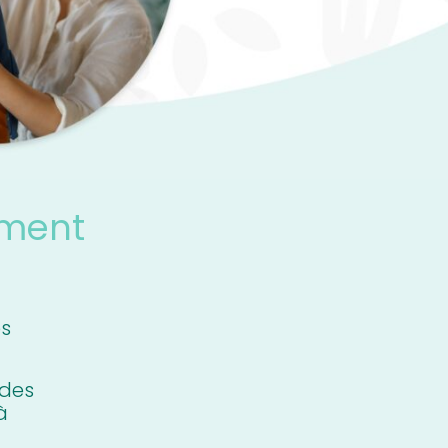
ement
es
 des
à