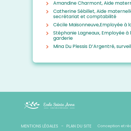
Amandine Charmont, Aide matern
Catherine Sébillet, Aide maternel
secrétariat et comptabilité
Cécile Maisonneuve,Employée à la
Stéphanie Lagneaux, Employée à l
garderie
Mina Du Plessis D’Argentré, survei
Footer
MENTIONS LÉGALES
PLAN DU SITE
Conception et réa