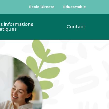
École Directe
Educartable
s informations
Contact
atiques