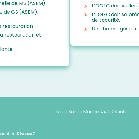
elle de MS (ASEM)
L’OGEC doit veiller
le de GS (ASEM),
L’OGEC doit se pré
de sécurité.
 restauration
Une bonne gestion
a restauration et
llante
Footer
5 rue Sainte Marthe 44100 Nantes
Principale
lisation
Classe 7