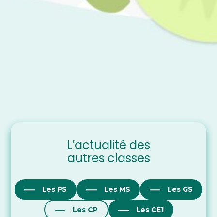
L’actualité des
autres classes
Les PS
Les MS
Les GS
Les CP
Les CE1